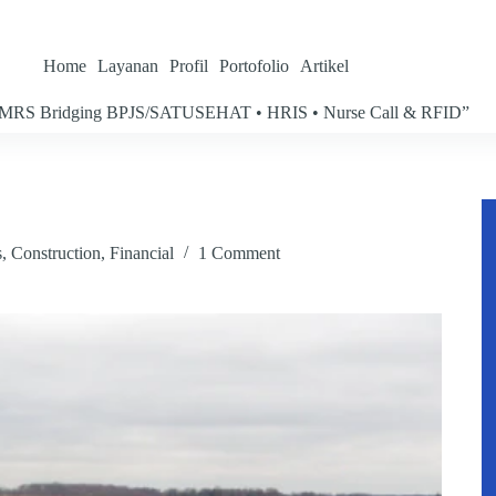
Home
Layanan
Profil
Portofolio
Artikel
wa “SIMRS Bridging BPJS/SATUSEHAT • HRIS • Nurse Call & RFID”
s
,
Construction
,
Financial
1 Comment