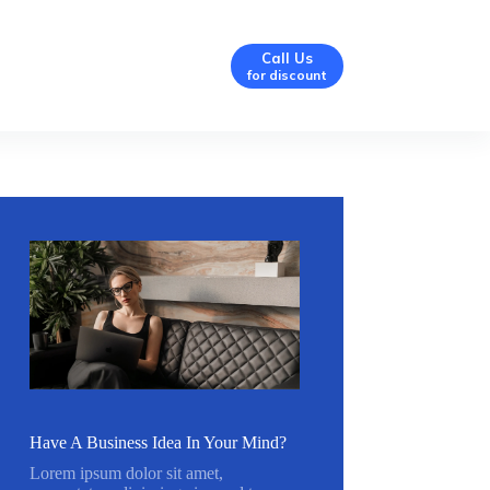
Call Us
for discount
Have A Business Idea In Your Mind?
Lorem ipsum dolor sit amet,