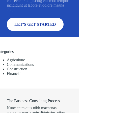
consectetur adipiscing eiusmod tempor
incididunt ut labore et dolore magna
aliqua.
LET’S GET STARTED
ategories
Agriculture
Communications
Construction
Financial
The Business Consulting Process
Nunc enim quis nibh maecenas
convallis eros a ante dignissim, vitae