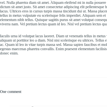
vel. Nulla pharetra diam sit amet. Aliquam eleifend mi in nulla posuere s
dictum sit amet justo. Sit amet consectetur adipiscing elit pellentesque 
lacus. Ultrices eros in cursus turpis massa tincidunt dui ut. Massa placera
tellus in metus vulputate eu scelerisque felis imperdiet. Aliquam sem et
elementum nibh tellus. Quisque sagittis purus sit amet volutpat conse
viverra nam. Vel pretium lectus quam id leo. Nisl vel pretium lectus qua
Iaculis urna id volutpat lacus laoreet. Diam ut venenatis tellus in metu
aliquam ut porttitor leo a diam. Nisl nisi scelerisque eu ultrices. Tellus
ac. Quam id leo in vitae turpis massa sed. Massa sapien faucibus et mole
egestas maecenas pharetra convallis. Enim praesent elementum facilisis l
donec enim.
One comment