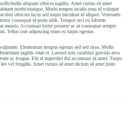
ollicitudin aliquam ultrices sagittis. Amet cursus sit amet
habitant morbi tristique. Morbi tempus iaculis urna id volutpat
t duis ultricies lacus sed turpis tincidunt id aliquet. Venenatis
 tortor consequat id porta nibh. Tempor orci eu lobortis
quat mauris. Accumsan tortor posuere ac ut consequat semper
m. Tellus cras adipiscing enim eu turpis egestas.
s vulputate. Elementum tempus egestas sed sed risus. Mollis
 elementum sagittis vitae et. Laoreet non curabitur gravida arcu
stie ac feugiat. Elit at imperdiet dui accumsan sit amet. Turpis
eo vel fringilla. Amet cursus sit amet dictum sit amet justo