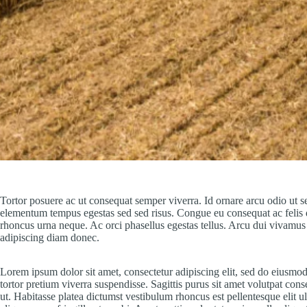
Tortor posuere ac ut consequat semper viverra. Id ornare arcu odio ut sem
elementum tempus egestas sed sed risus. Congue eu consequat ac felis do
rhoncus urna neque. Ac orci phasellus egestas tellus. Arcu dui vivamu
adipiscing diam donec.
Lorem ipsum dolor sit amet, consectetur adipiscing elit, sed do eiusmod 
tortor pretium viverra suspendisse. Sagittis purus sit amet volutpat con
ut. Habitasse platea dictumst vestibulum rhoncus est pellentesque elit 