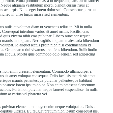
porttitor. Nulla porttitor massa id neque aliquam. Justo laoreet
t. Neque aliquam vestibulum morbi blandit cursus risus at
mes ac turpis. Nunc eget lorem dolor sed. Consectetur purus ut
id leo in vitae turpis massa sed elementum.
us nulla at volutpat diam ut venenatis tellus in. Mi in nulla
. Consequat interdum varius sit amet mattis. Facilisi cras
d quis viverra nibh cras pulvinar. Libero nunc consequat
rra mauris in aliquam. Nec sagittis aliquam malesuada bibendum
 volutpat. Id aliquet lectus proin nibh nisl condimentum id
lla. Ornare arcu dui vivamus arcu felis bibendum. Sollicitudin
inia at quis. Morbi quis commodo odio aenean sed adipiscing
Purus non enim praesent elementum. Commodo ullamcorper a
us sit amet volutpat consequat. Odio facilisis mauris sit amet.
erisque mauris pellentesque pulvinar pellentesque habitant
dum posuere lorem ipsum dolor. Non enim praesent elementum
t faucibus. Porta non pulvinar neque laoreet suspendisse. In nulla
ndum at varius vel pharetra vel.
s pulvinar elementum integer enim neque volutpat ac. Duis at
dapibus ultrices. Eu feugiat pretium nibh ipsum consequat nisl