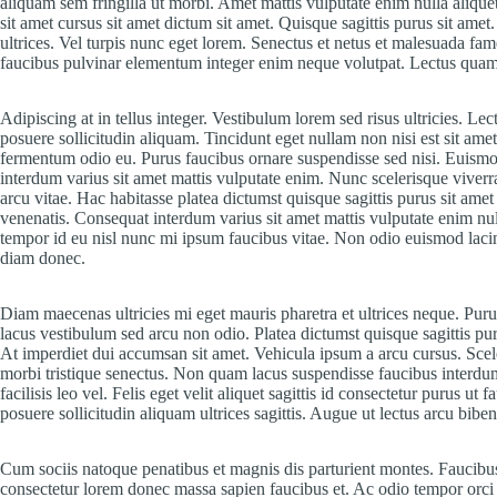
aliquam sem fringilla ut morbi. Amet mattis vulputate enim nulla aliquet 
sit amet cursus sit amet dictum sit amet. Quisque sagittis purus sit ame
ultrices. Vel turpis nunc eget lorem. Senectus et netus et malesuada fa
faucibus pulvinar elementum integer enim neque volutpat. Lectus quam 
Adipiscing at in tellus integer. Vestibulum lorem sed risus ultricies. Lect
posuere sollicitudin aliquam. Tincidunt eget nullam non nisi est sit amet
fermentum odio eu. Purus faucibus ornare suspendisse sed nisi. Euismo
interdum varius sit amet mattis vulputate enim. Nunc scelerisque vive
arcu vitae. Hac habitasse platea dictumst quisque sagittis purus sit amet
venenatis. Consequat interdum varius sit amet mattis vulputate enim nu
tempor id eu nisl nunc mi ipsum faucibus vitae. Non odio euismod lac
diam donec.
Diam maecenas ultricies mi eget mauris pharetra et ultrices neque. 
lacus vestibulum sed arcu non odio. Platea dictumst quisque sagittis pur
At imperdiet dui accumsan sit amet. Vehicula ipsum a arcu cursus. Scel
morbi tristique senectus. Non quam lacus suspendisse faucibus inter
facilisis leo vel. Felis eget velit aliquet sagittis id consectetur purus u
posuere sollicitudin aliquam ultrices sagittis. Augue ut lectus arcu bibe
Cum sociis natoque penatibus et magnis dis parturient montes. Faucibu
consectetur lorem donec massa sapien faucibus et. Ac odio tempor orci 