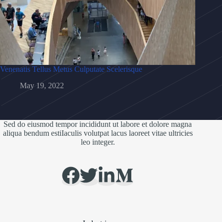
Venenatis Tellus Metus Culputate Scelerisque
May 19, 2022
Sed do eiusmod tempor incididunt ut labore et dolore magna
aliqua bendum estiIaculis volutpat lacus laoreet vitae ultricies
leo integer.