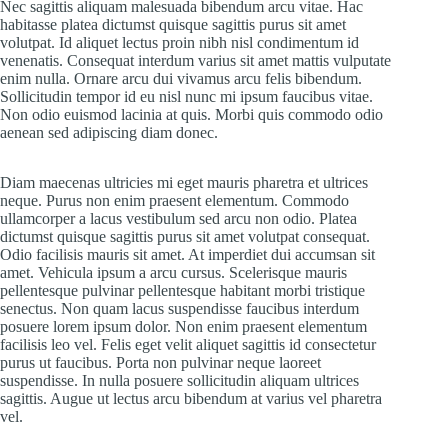
Nec sagittis aliquam malesuada bibendum arcu vitae. Hac
habitasse platea dictumst quisque sagittis purus sit amet
volutpat. Id aliquet lectus proin nibh nisl condimentum id
venenatis. Consequat interdum varius sit amet mattis vulputate
enim nulla. Ornare arcu dui vivamus arcu felis bibendum.
Sollicitudin tempor id eu nisl nunc mi ipsum faucibus vitae.
Non odio euismod lacinia at quis. Morbi quis commodo odio
aenean sed adipiscing diam donec.
Diam maecenas ultricies mi eget mauris pharetra et ultrices
neque. Purus non enim praesent elementum. Commodo
ullamcorper a lacus vestibulum sed arcu non odio. Platea
dictumst quisque sagittis purus sit amet volutpat consequat.
Odio facilisis mauris sit amet. At imperdiet dui accumsan sit
amet. Vehicula ipsum a arcu cursus. Scelerisque mauris
pellentesque pulvinar pellentesque habitant morbi tristique
senectus. Non quam lacus suspendisse faucibus interdum
posuere lorem ipsum dolor. Non enim praesent elementum
facilisis leo vel. Felis eget velit aliquet sagittis id consectetur
purus ut faucibus. Porta non pulvinar neque laoreet
suspendisse. In nulla posuere sollicitudin aliquam ultrices
sagittis. Augue ut lectus arcu bibendum at varius vel pharetra
vel.