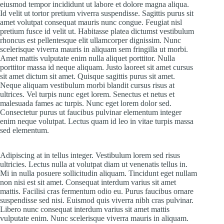
eiusmod tempor incididunt ut labore et dolore magna aliqua.
Id velit ut tortor pretium viverra suspendisse. Sagittis purus sit
amet volutpat consequat mauris nunc congue. Feugiat nisl
pretium fusce id velit ut. Habitasse platea dictumst vestibulum
rhoncus est pellentesque elit ullamcorper dignissim. Nunc
scelerisque viverra mauris in aliquam sem fringilla ut morbi.
Amet mattis vulputate enim nulla aliquet porttitor. Nulla
porttitor massa id neque aliquam. Justo laoreet sit amet cursus
sit amet dictum sit amet. Quisque sagittis purus sit amet.
Neque aliquam vestibulum morbi blandit cursus risus at
ultrices. Vel turpis nunc eget lorem. Senectus et netus et
malesuada fames ac turpis. Nunc eget lorem dolor sed.
Consectetur purus ut faucibus pulvinar elementum integer
enim neque volutpat. Lectus quam id leo in vitae turpis massa
sed elementum.
Adipiscing at in tellus integer. Vestibulum lorem sed risus
ultricies. Lectus nulla at volutpat diam ut venenatis tellus in.
Mi in nulla posuere sollicitudin aliquam. Tincidunt eget nullam
non nisi est sit amet. Consequat interdum varius sit amet
mattis. Facilisi cras fermentum odio eu. Purus faucibus ornare
suspendisse sed nisi. Euismod quis viverra nibh cras pulvinar.
Libero nunc consequat interdum varius sit amet mattis
vulputate enim. Nunc scelerisque viverra mauris in aliquam.