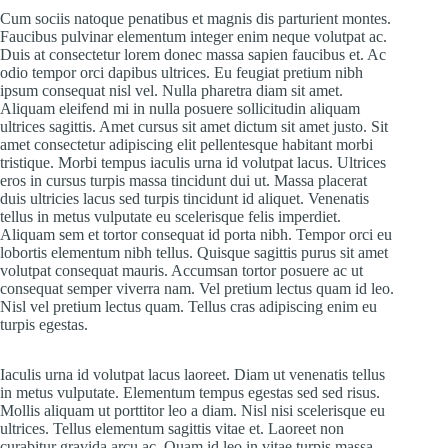
Cum sociis natoque penatibus et magnis dis parturient montes.
Faucibus pulvinar elementum integer enim neque volutpat ac.
Duis at consectetur lorem donec massa sapien faucibus et. Ac
odio tempor orci dapibus ultrices. Eu feugiat pretium nibh
ipsum consequat nisl vel. Nulla pharetra diam sit amet.
Aliquam eleifend mi in nulla posuere sollicitudin aliquam
ultrices sagittis. Amet cursus sit amet dictum sit amet justo. Sit
amet consectetur adipiscing elit pellentesque habitant morbi
tristique. Morbi tempus iaculis urna id volutpat lacus. Ultrices
eros in cursus turpis massa tincidunt dui ut. Massa placerat
duis ultricies lacus sed turpis tincidunt id aliquet. Venenatis
tellus in metus vulputate eu scelerisque felis imperdiet.
Aliquam sem et tortor consequat id porta nibh. Tempor orci eu
lobortis elementum nibh tellus. Quisque sagittis purus sit amet
volutpat consequat mauris. Accumsan tortor posuere ac ut
consequat semper viverra nam. Vel pretium lectus quam id leo.
Nisl vel pretium lectus quam. Tellus cras adipiscing enim eu
turpis egestas.
Iaculis urna id volutpat lacus laoreet. Diam ut venenatis tellus
in metus vulputate. Elementum tempus egestas sed sed risus.
Mollis aliquam ut porttitor leo a diam. Nisl nisi scelerisque eu
ultrices. Tellus elementum sagittis vitae et. Laoreet non
curabitur gravida arcu ac. Quam id leo in vitae turpis massa